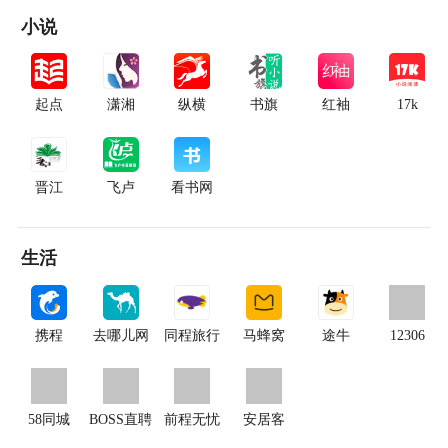
小说
起点
潇湘
纵横
书旗
红袖
17k
晋江
飞卢
看书网
生活
携程
去哪儿网
同程旅行
马蜂窝
途牛
12306
58同城
BOSS直聘
前程无忧
安居客